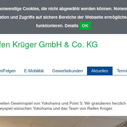
notwendige Cookies, die nicht abgewählt werden können. Notwen
ion und Zugriffe auf sichere Bereiche der Webseite ermöglichen
funktionieren.
Details
OK
fen Krüger GmbH & Co. KG
n/Felgen
E-Mobilität
Gewerbekunden
Aktuelles
Term
eiten Gewinnspiel von Yokohama und Point S: Wir gratulieren herzlic
keyspiel wünschen Yokohama und das Team von Reifen Krüger.